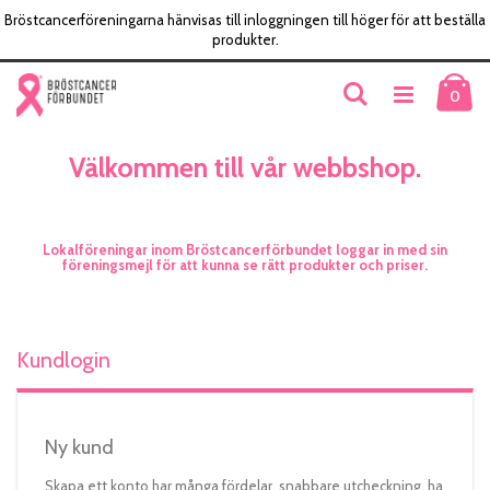
Bröstcancerföreningarna hänvisas till inloggningen till höger för att beställa
produkter.
Skip
Ku
Söka
to
item
0
Content
Välkommen till vår webbshop.
Lokalföreningar inom Bröstcancerförbundet loggar in med sin
föreningsmejl för att kunna se rätt produkter och priser.
Kundlogin
Ny kund
Skapa ett konto har många fördelar, snabbare utcheckning, ha