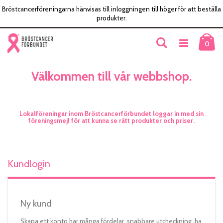
Bröstcancerföreningarna hänvisas till inloggningen till höger för att beställa
produkter.
Skip
Ku
Söka
to
item
0
Content
Välkommen till vår webbshop.
Lokalföreningar inom Bröstcancerförbundet loggar in med sin
föreningsmejl för att kunna se rätt produkter och priser.
Kundlogin
Ny kund
Skapa ett konto har många fördelar, snabbare utcheckning, ha