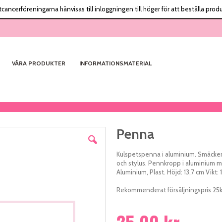
tcancerföreningarna hänvisas till inloggningen till höger för att beställa produ
VÅRA PRODUKTER
INFORMATIONSMATERIAL
Penna
Kulspetspenna i aluminium. Smäcke
och stylus. Pennkropp i aluminium med 
Aluminium, Plast. Höjd: 13,7 cm Vikt: 
Rekommenderat försäljningspris 25k
25,00 kr