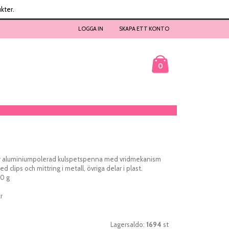
kter.
LOGGA IN
SKAPA ETT KONTO
Kundvagn
0
r aluminiumpolerad kulspetspenna med vridmekanism
clips och mittring i metall, övriga delar i plast.
10 g
r
Lagersaldo:
1694
st